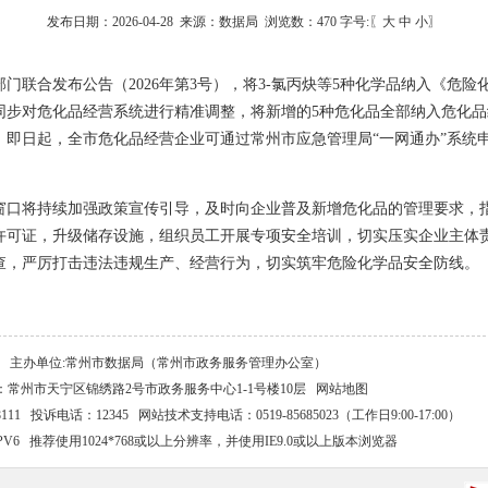
发布日期：2026-04-28 来源：数据局 浏览数：
470
字号:〖
大
中
小
〗
部门联合发布公告（2026年第3号），将3-氯丙炔等5种化学品纳入《危险化
同步对危化品经营系统进行精准调整，将新增的5种危化品全部纳入危化品
。即日起，全市危化品经营企业可通过常州市应急管理局“一网通办”系统
窗口将持续加强政策宣传引导，及时向企业普及新增危化品的管理要求，
许可证，升级储存设施，组织员工开展专项安全培训，切实压实企业主体
查，严厉打击违法违规生产、经营行为，切实筑牢危险化学品安全防线。
主办单位:常州市数据局（常州市政务服务管理办公室）
：常州市天宁区锦绣路2号市政务服务中心1-1号楼10层
网站地图
11 投诉电话：12345 网站技术支持电话：0519-85685023（工作日9:00-17:00）
PV6 推荐使用1024*768或以上分辨率，并使用IE9.0或以上版本浏览器