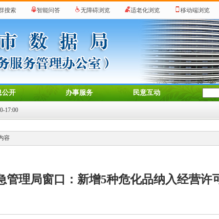
群搜索
智能问答
无障碍浏览
适老化浏览
移动端浏览
息公开
办事服务
民意互动
17:00
 内容
急管理局窗口：新增5种危化品纳入经营许