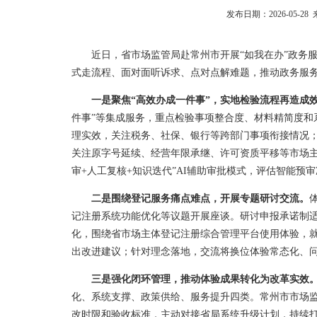
发布日期：2026-05-
近日，省市场监管局赴常州市开展“如我在办”政务
式走流程、面对面听诉求、点对点解难题，推动政务服务从
一是聚焦“高效办成一件事”，实地检验流程再造成
件事”等集成服务，重点检验事项整合度、材料精简度和
理实效，关注税务、社保、银行等跨部门事项衔接情况；在
关注原字号延续、经营年限承继、许可资质平移等市场主
审+人工复核+知识迭代”AI辅助审批模式，评估智能预
二是围绕登记服务痛点难点，开展专题研讨交流。
记注册系统功能优化等议题开展座谈。研讨申报承诺制适
化，围绕省市场主体登记注册综合管理平台使用体验，
出改进建议；针对理念落地，交流将换位体验常态化、
三是强化闭环管理，推动体验成果转化为改革实效
化、系统支撑、政策供给、服务提升四类。常州市市场
改时限和验收标准，主动对接省局系统升级计划，持续打